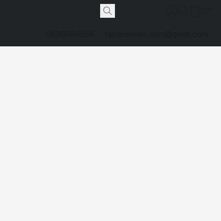
0836564656
tabienseries.com@gmail.com