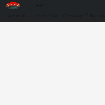
ดูเลขทะเบียน
การชำระเงิน
วิธีการจองและซื้อป้ายประม