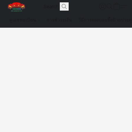
ดูเลขทะเบียน
การชำระเงิน
วิธีการจองและซื้อป้ายประม