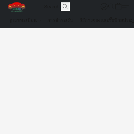
ดูเลขทะเบียน
การชำระเงิน
วิธีการจองและซื้อป้ายประม