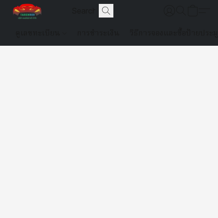
ดูเลขทะเบียน
การชำระเงิน
วิธีการจองและซื้อป้ายประม