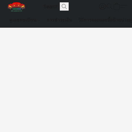
ดูเลขทะเบียน
การชำระเงิน
วิธีการจองและซื้อป้ายประม