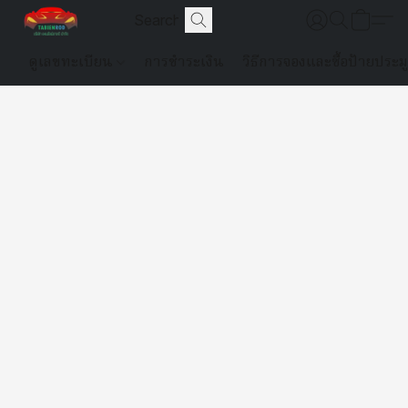
ดูเลขทะเบียน
การชำระเงิน
วิธีการจองและซื้อป้ายประม