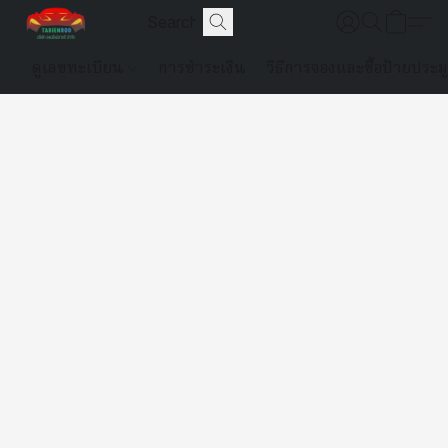
ดูเลขทะเบียน
การชำระเงิน
วิธีการจองและซื้อป้ายประม