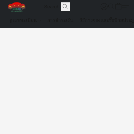
ดูเลขทะเบียน
การชำระเงิน
วิธีการจองและซื้อป้ายประม