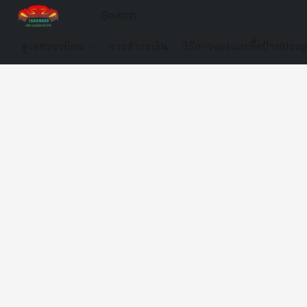
ดูเลขทะเบียน
การชำระเงิน
วิธีการจองและซื้อป้ายประม