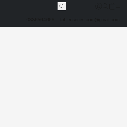
0836564656
tabienseries.com@gmail.com