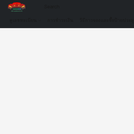
ดูเลขทะเบียน
การชำระเงิน
วิธีการจองและซื้อป้ายประม