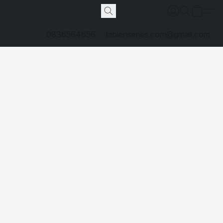
0836564656
tabienseries.com@gmail.com