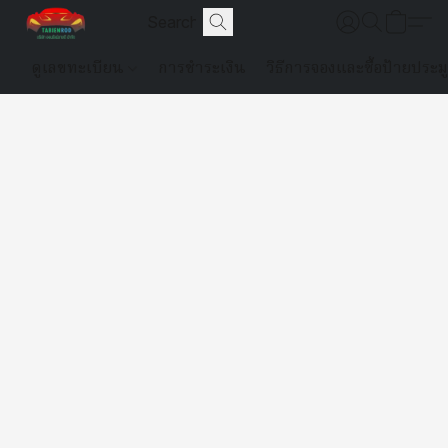
ดูเลขทะเบียน
การชำระเงิน
วิธีการจองและซื้อป้ายประม