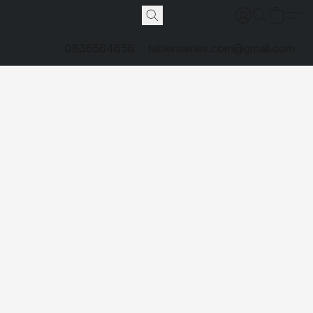
0836564656
tabienseries.com@gmail.com