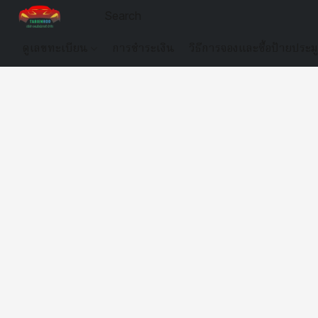
ดูเลขทะเบียน
การชำระเงิน
วิธีการจองและซื้อป้ายประม