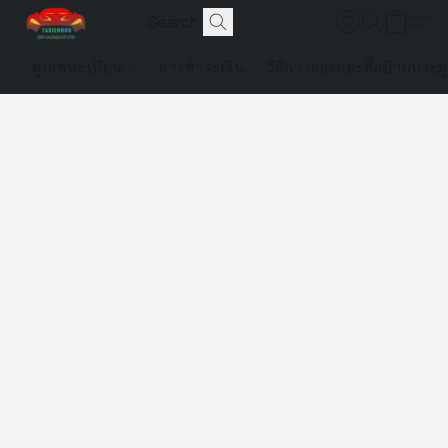
ดูเลขทะเบียน
การชำระเงิน
วิธีการจองและซื้อป้ายประม