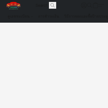
ดูเลขทะเบียน
การชำระเงิน
วิธีการจองและซื้อป้ายประม