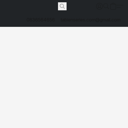
0836564656
tabienseries.com@gmail.com