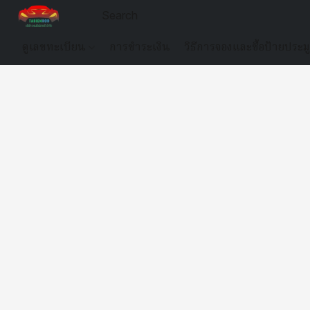
ดูเลขทะเบียน
การชำระเงิน
วิธีการจองและซื้อป้ายประม