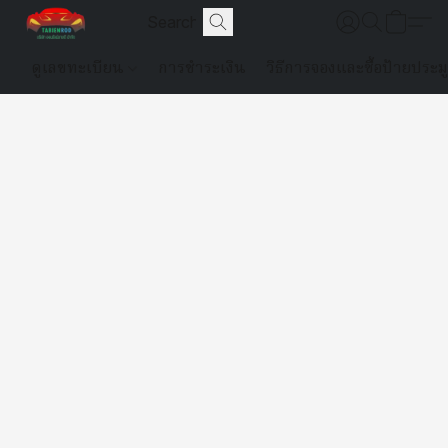
ดูเลขทะเบียน
การชำระเงิน
วิธีการจองและซื้อป้ายประม