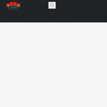
ดูเลขทะเบียน
การชำระเงิน
วิธีการจองและซื้อป้ายประม