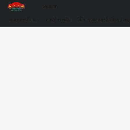
ดูเลขทะเบียน
การชำระเงิน
วิธีการจองและซื้อป้ายประม