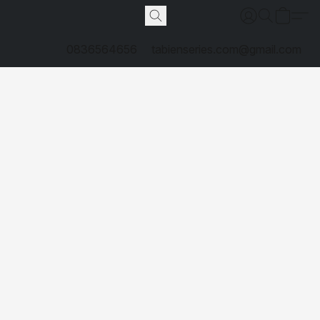
0836564656
tabienseries.com@gmail.com