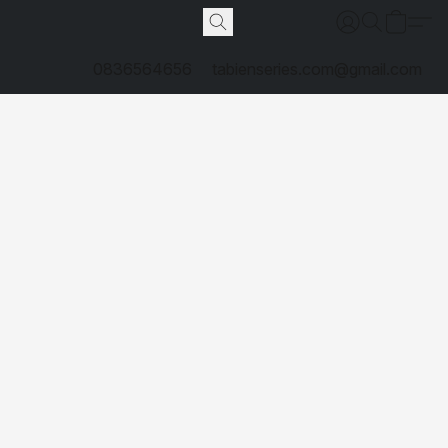
0836564656
tabienseries.com@gmail.com