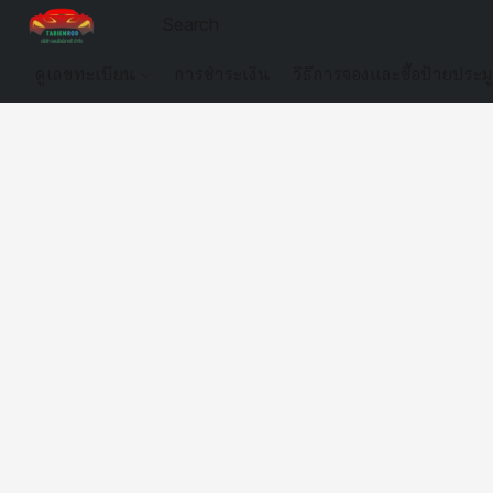
ดูเลขทะเบียน
การชำระเงิน
วิธีการจองและซื้อป้ายประม