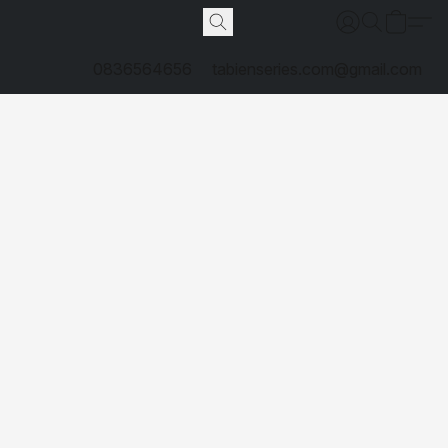
0836564656
tabienseries.com@gmail.com