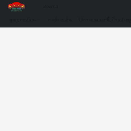
ดูเลขทะเบียน
การชำระเงิน
วิธีการจองและซื้อป้ายประม