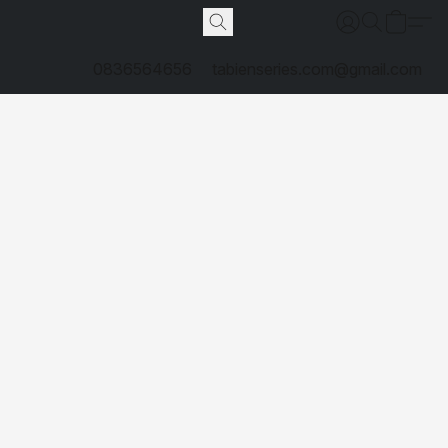
0836564656
tabienseries.com@gmail.com