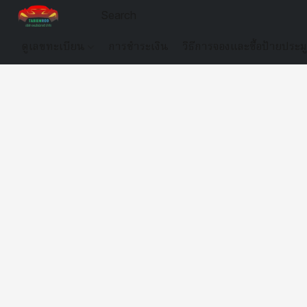
ดูเลขทะเบียน
การชำระเงิน
วิธีการจองและซื้อป้ายประม