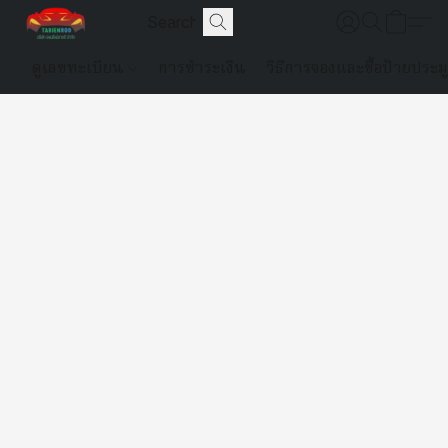
ดูเลขทะเบียน
การชำระเงิน
วิธีการจองและซื้อป้ายประม