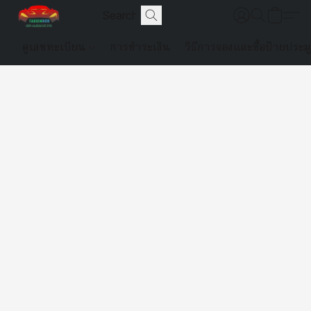
ดูเลขทะเบียน
การชำระเงิน
วิธีการจองและซื้อป้ายประม