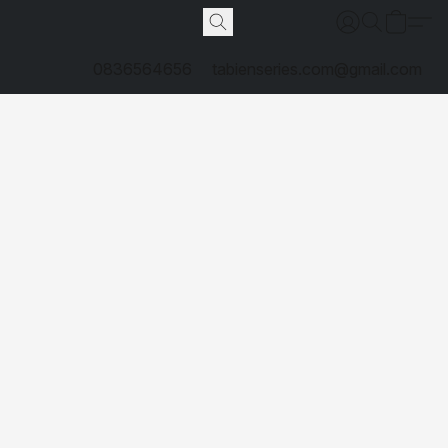
0836564656
tabienseries.com@gmail.com