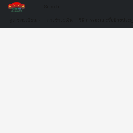
ดูเลขทะเบียน
การชำระเงิน
วิธีการจองและซื้อป้ายประม