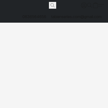
0836564656
tabienseries.com@gmail.com