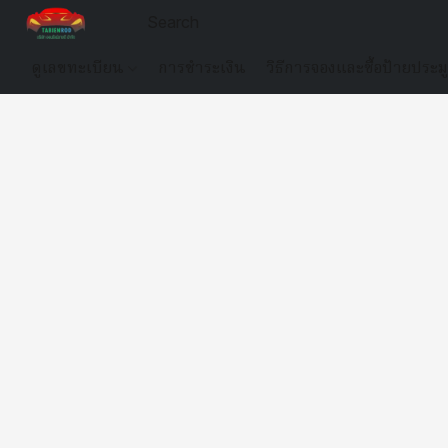
ดูเลขทะเบียน
การชำระเงิน
วิธีการจองและซื้อป้ายประม