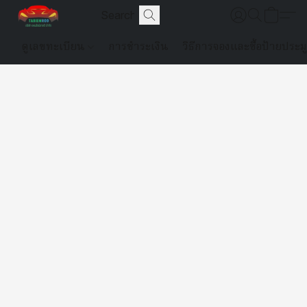
ดูเลขทะเบียน
การชำระเงิน
วิธีการจองและซื้อป้ายประม