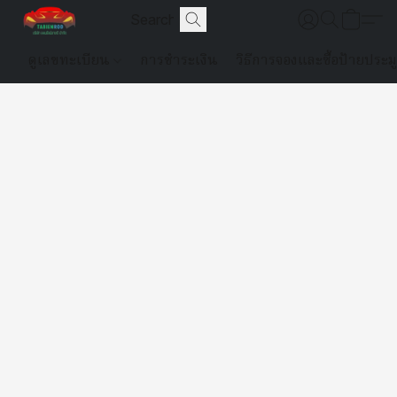
ดูเลขทะเบียน
การชำระเงิน
วิธีการจองและซื้อป้ายประม