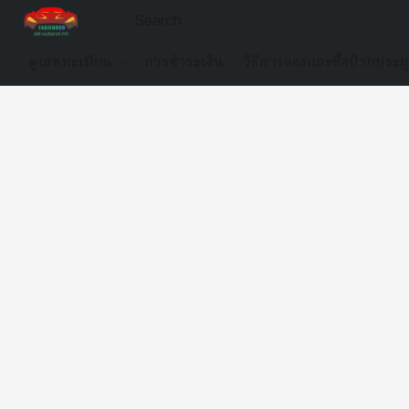
ดูเลขทะเบียน
การชำระเงิน
วิธีการจองและซื้อป้ายประม