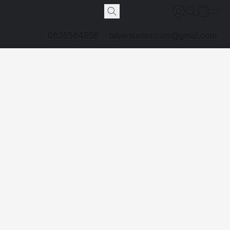
0836564656
tabienseries.com@gmail.com