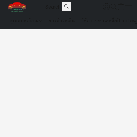
ดูเลขทะเบียน
การชำระเงิน
วิธีการจองและซื้อป้ายประม