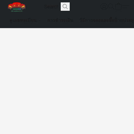
ดูเลขทะเบียน
การชำระเงิน
วิธีการจองและซื้อป้ายประม