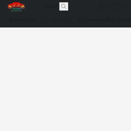
ดูเลขทะเบียน
การชำระเงิน
วิธีการจองและซื้อป้ายประม