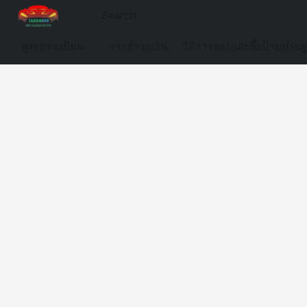
ดูเลขทะเบียน
การชำระเงิน
วิธีการจองและซื้อป้ายประม