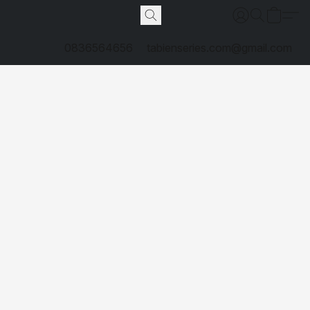
0836564656
tabienseries.com@gmail.com