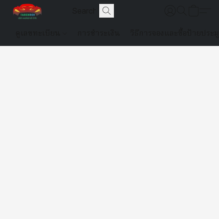
ดูเลขทะเบียน
การชำระเงิน
วิธีการจองและซื้อป้ายประม